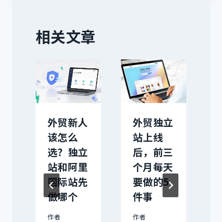
相关文章
立
外贸新人
外贸独立
怎
该怎么
站上线
选？独立
后，前三
站和阿里
个月每天
定
国际站先
要做的5
次
做哪个
件事
作者
作者