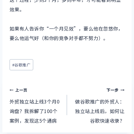
效果。
如果有人告诉你“一个月见效”，要么他在忽悠你，
要么他运气好（和你的竞争对手都不努力）。
文
#
谷歌推广
章
标
文
签：
上一页
下一步
章
外贸独立站上线3个月0
做谷歌推广的外贸人：
询盘？我拆解了100个
独立站上线后，如何让
导
案例，发现这5个通病
谷歌快速收录？
航