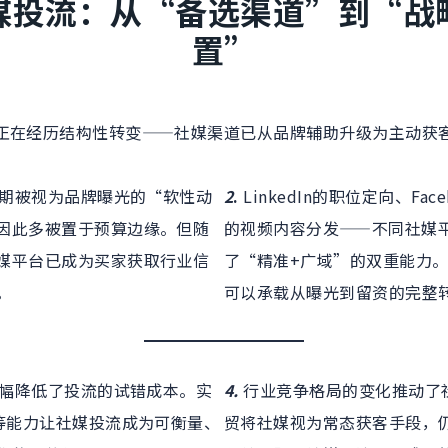
媒投流：从“备选渠道”到“战
置”
正在经历结构性转变——社媒渠道已从品牌辅助升级为主动获
期被视为品牌曝光的“软性动
2
.
LinkedIn的职位定向、Fac
因此多被置于预算边缘。但随
的视频内容分发——不同社媒
媒平台已成为买家获取行业信
了“精准+广域”的双重能力
。
可以承载从曝光到留资的完整
幅降低了投流的试错成本。实
4.
行业竞争格局的变化推动了
等能力让社媒投流成为可衡量、
贸将社媒视为常态获客手段，