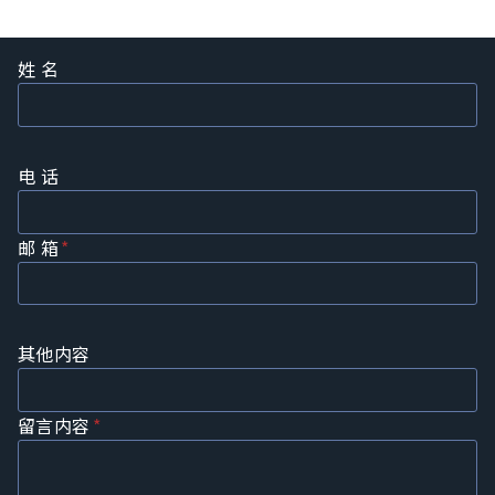
姓 名
电 话
邮 箱
*
其他内容
留言内容
*