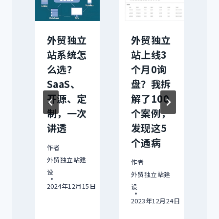
人
外贸独立
外贸独立
站系统怎
站上线3
立
么选？
个月0询
里
SaaS、
盘？我拆
先
开源、定
解了100
制，一次
个案例，
讲透
发现这5
个通病
建
作者
外贸独立站建
作者
2日
设
外贸独立站建
2024年12月15日
设
2023年12月24日