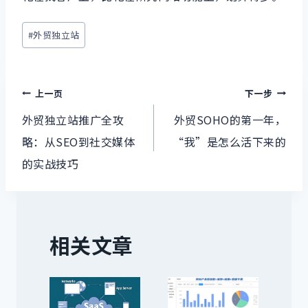
文
#
外贸独立站
章
标
文
签：
上一页
下一步
章
外贸独立站推广全攻
外贸SOHO的第一年，
略：从SEO到社交媒体
“我”是怎么活下来的
导
的实战技巧
航
相关文章